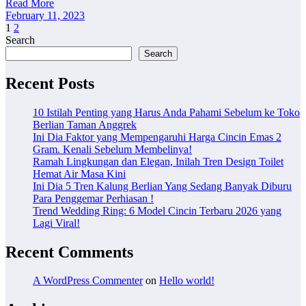
Read More
February 11, 2023
Posts
1
2
Search
pagination
Search
Recent Posts
10 Istilah Penting yang Harus Anda Pahami Sebelum ke Toko
Berlian Taman Anggrek
Ini Dia Faktor yang Mempengaruhi Harga Cincin Emas 2
Gram. Kenali Sebelum Membelinya!
Ramah Lingkungan dan Elegan, Inilah Tren Design Toilet
Hemat Air Masa Kini
Ini Dia 5 Tren Kalung Berlian Yang Sedang Banyak Diburu
Para Penggemar Perhiasan !
Trend Wedding Ring: 6 Model Cincin Terbaru 2026 yang
Lagi Viral!
Recent Comments
A WordPress Commenter
on
Hello world!