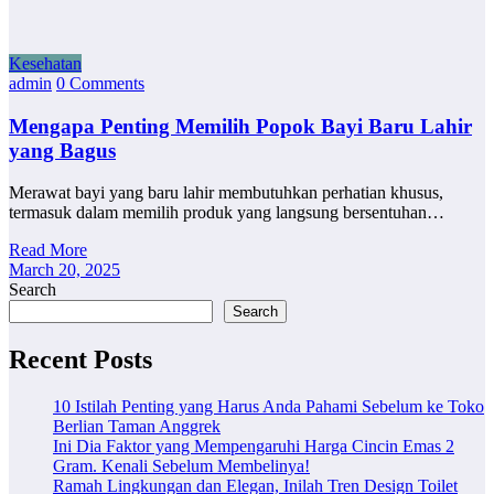
Kesehatan
admin
0 Comments
Mengapa Penting Memilih Popok Bayi Baru Lahir
yang Bagus
Merawat bayi yang baru lahir membutuhkan perhatian khusus,
termasuk dalam memilih produk yang langsung bersentuhan…
Read More
March 20, 2025
Search
Search
Recent Posts
10 Istilah Penting yang Harus Anda Pahami Sebelum ke Toko
Berlian Taman Anggrek
Ini Dia Faktor yang Mempengaruhi Harga Cincin Emas 2
Gram. Kenali Sebelum Membelinya!
Ramah Lingkungan dan Elegan, Inilah Tren Design Toilet