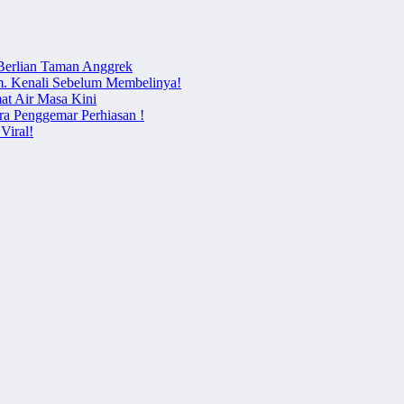
 Berlian Taman Anggrek
m. Kenali Sebelum Membelinya!
at Air Masa Kini
ra Penggemar Perhiasan !
Viral!