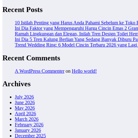
Recent Posts
10 Istilah Penting yang Harus Anda Pahami Sebelum ke Toko
Ini Dia Faktor yang Mempengaruhi Harga Cincin Emas 2 Gra
Ramah Lingkungan dan Elegan, Inilah Tren Design Toilet Hem
Ini Dia 5 Tren Kalung Berlian Yang Sedang Banyak Diburu Pa
Trend Wedding Ring: 6 Model Cincin Terbaru 2026 yang Lagi 
Recent Comments
A WordPress Commenter
on
Hello world!
Archives
July 2026
June 2026
May 2026
April 2026
March 2026
February 2026
January 2026
December 2025