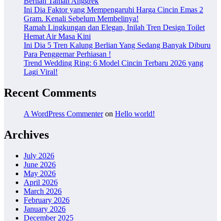
Berlian Taman Anggrek
Ini Dia Faktor yang Mempengaruhi Harga Cincin Emas 2
Gram. Kenali Sebelum Membelinya!
Ramah Lingkungan dan Elegan, Inilah Tren Design Toilet
Hemat Air Masa Kini
Ini Dia 5 Tren Kalung Berlian Yang Sedang Banyak Diburu
Para Penggemar Perhiasan !
Trend Wedding Ring: 6 Model Cincin Terbaru 2026 yang
Lagi Viral!
Recent Comments
A WordPress Commenter
on
Hello world!
Archives
July 2026
June 2026
May 2026
April 2026
March 2026
February 2026
January 2026
December 2025