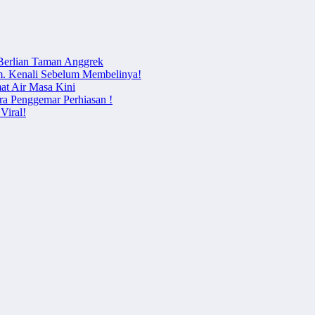
 Berlian Taman Anggrek
m. Kenali Sebelum Membelinya!
at Air Masa Kini
ra Penggemar Perhiasan !
Viral!