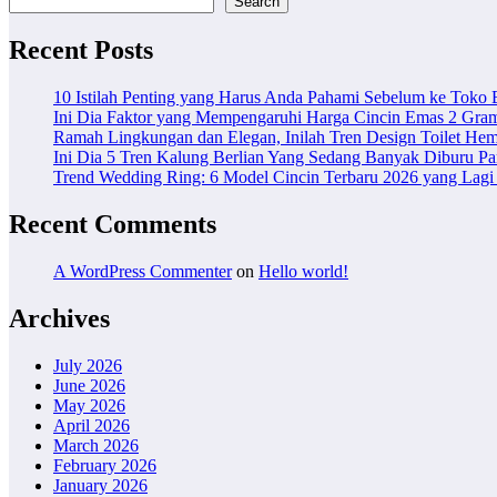
Search
Recent Posts
10 Istilah Penting yang Harus Anda Pahami Sebelum ke Toko
Ini Dia Faktor yang Mempengaruhi Harga Cincin Emas 2 Gra
Ramah Lingkungan dan Elegan, Inilah Tren Design Toilet Hem
Ini Dia 5 Tren Kalung Berlian Yang Sedang Banyak Diburu Pa
Trend Wedding Ring: 6 Model Cincin Terbaru 2026 yang Lagi 
Recent Comments
A WordPress Commenter
on
Hello world!
Archives
July 2026
June 2026
May 2026
April 2026
March 2026
February 2026
January 2026