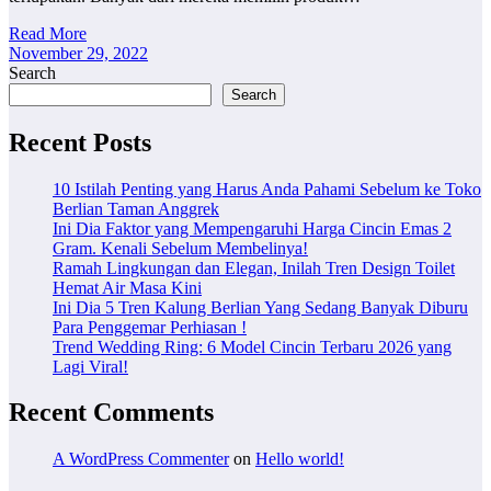
Read More
November 29, 2022
Search
Search
Recent Posts
10 Istilah Penting yang Harus Anda Pahami Sebelum ke Toko
Berlian Taman Anggrek
Ini Dia Faktor yang Mempengaruhi Harga Cincin Emas 2
Gram. Kenali Sebelum Membelinya!
Ramah Lingkungan dan Elegan, Inilah Tren Design Toilet
Hemat Air Masa Kini
Ini Dia 5 Tren Kalung Berlian Yang Sedang Banyak Diburu
Para Penggemar Perhiasan !
Trend Wedding Ring: 6 Model Cincin Terbaru 2026 yang
Lagi Viral!
Recent Comments
A WordPress Commenter
on
Hello world!