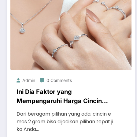
Admin
0 Comments
Ini Dia Faktor yang
Mempengaruhi Harga Cincin
Emas 2 Gram. Kenali Sebelum
Dari beragam pilihan yang ada, cincin e
Membelinya!
mas 2 gram bisa dijadikan pilihan tepat ji
ka Anda…