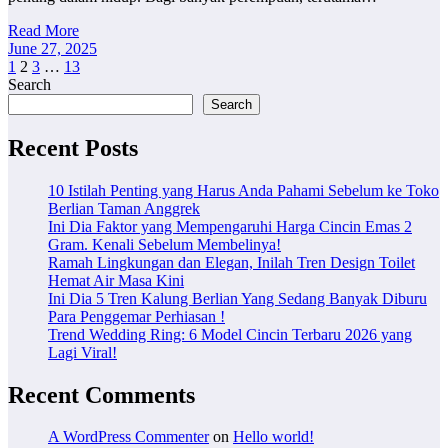
Read More
June 27, 2025
Posts
1
2
3
…
13
Search
pagination
Search
Recent Posts
10 Istilah Penting yang Harus Anda Pahami Sebelum ke Toko
Berlian Taman Anggrek
Ini Dia Faktor yang Mempengaruhi Harga Cincin Emas 2
Gram. Kenali Sebelum Membelinya!
Ramah Lingkungan dan Elegan, Inilah Tren Design Toilet
Hemat Air Masa Kini
Ini Dia 5 Tren Kalung Berlian Yang Sedang Banyak Diburu
Para Penggemar Perhiasan !
Trend Wedding Ring: 6 Model Cincin Terbaru 2026 yang
Lagi Viral!
Recent Comments
A WordPress Commenter
on
Hello world!