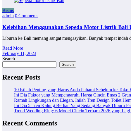
Bisnis
admin
0 Comments
Kelebihan Menggunakan Sepeda Motor Listrik Bali
Liburan ke Bali memang sangat mengasyikan. Banyak tempat indah d
Read More
February 11, 2023
Search
Search
Recent Posts
10 Istilah Penting yang Harus Anda Pahami Sebelum ke Toko
Ini Dia Faktor yang Mempengaruhi Harga Cincin Emas 2 Gra
Ramah Lingkungan dan Elegan, Inilah Tren Design Toilet Hem
Ini Dia 5 Tren Kalung Berlian Yang Sedang Banyak Diburu Pa
Trend Wedding Ring: 6 Model Cincin Terbaru 2026 yang Lagi 
Recent Comments