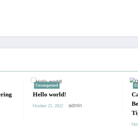
zed
Uncategorized
orld!
Cara Memilih Toilet 
Berkualitas, Simak Be
admin
 2022
Tips Lengkapnya Disin
admin
October 10, 2024