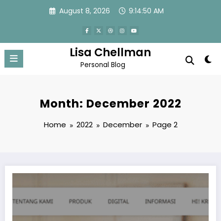
Skip
August 8, 2026
9:14:51 AM
to
content
Lisa Chellman
Personal Blog
Month: December 2022
Home
2022
December
Page 2