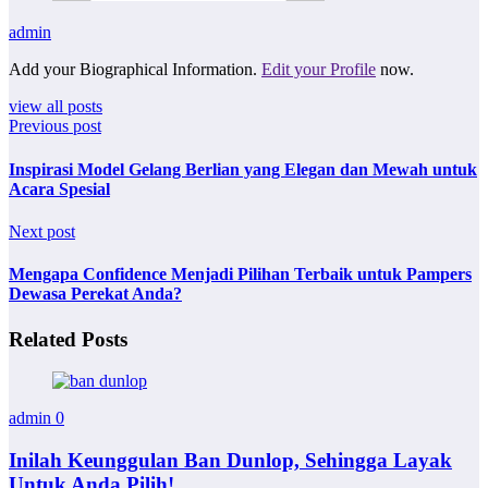
admin
Add your Biographical Information.
Edit your Profile
now.
view all posts
Previous post
Inspirasi Model Gelang Berlian yang Elegan dan Mewah untuk
Acara Spesial
Next post
Mengapa Confidence Menjadi Pilihan Terbaik untuk Pampers
Dewasa Perekat Anda?
Related Posts
admin
0
Inilah Keunggulan Ban Dunlop, Sehingga Layak
Untuk Anda Pilih!