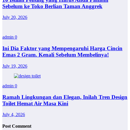
Sebelum ke Toko Berlian Taman Anggrek
July 20, 2026
admin
0
Ini Dia Faktor yang Mempengaruhi Harga Cincin
Emas 2 Gram. Kenali Sebelum Membelinya!
July 19, 2026
admin
0
Ramah Lingkungan dan Elegan, Inilah Tren Design
Toilet Hemat Air Masa Kini
July 4, 2026
Post Comment