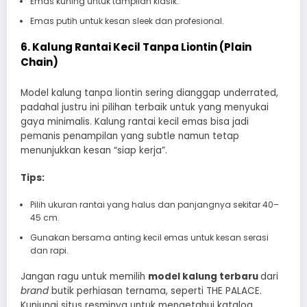
Emas kuning untuk tampilan klasik.
Emas putih untuk kesan sleek dan profesional.
6. Kalung Rantai Kecil Tanpa Liontin (Plain
Chain)
Model kalung tanpa liontin sering dianggap underrated,
padahal justru ini pilihan terbaik untuk yang menyukai
gaya minimalis. Kalung rantai kecil emas bisa jadi
pemanis penampilan yang subtle namun tetap
menunjukkan kesan “siap kerja”.
Tips:
Pilih ukuran rantai yang halus dan panjangnya sekitar 40–
45 cm.
Gunakan bersama anting kecil emas untuk kesan serasi
dan rapi.
Jangan ragu untuk memilih
model kalung terbaru
dari
brand
butik perhiasan ternama, seperti THE PALACE.
Kunjungi situs resminya untuk mengetahui katalog